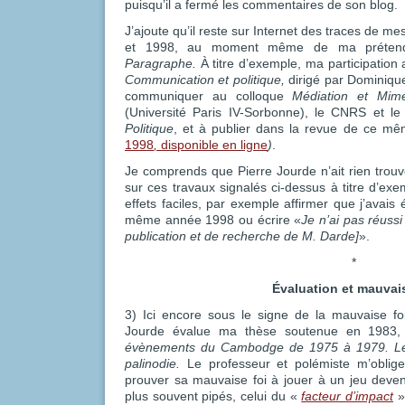
puisqu’il a fermé les commentaires de son blog.
J’ajoute qu’il reste sur Internet des traces de me
et 1998, au moment même de ma prétendue
Paragraphe
.
À titre d’exemple,
ma participation
Communication et politique,
dirigé par Dominique
communiquer au colloque
Médiation et Mimé
(Université Paris IV-Sorbonne), le CNRS et le
Politique
, et à publier dans la revue de ce mêm
1998
,
disponible en ligne
)
.
Je comprends que Pierre Jourde n’ait rien trouv
sur ces travaux signalés ci-dessus à titre d’exemp
effets faciles, par exemple affirmer que j’avais 
même année 1998 ou écrire «
Je n’ai pas réussi 
publication et de recherche de M. Darde]
».
*
Évaluation et mauvais
3) Ici encore sous le signe de la mauvaise foi
Jourde évalue ma thèse soutenue en 1983
évènements du Cambodge de 1975 à 1979. Les 
palinodie.
Le professeur et polémiste m’oblige
prouver sa mauvaise foi à jouer à un jeu devenu
plus souvent pipés, celui du «
facteur d’impact
»