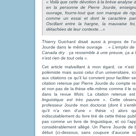
« Voilà que cette dévotion à la brève analyse 
en la personne de Pierre Jourde, enseigna
ouvrage, fourre-tout que son manque de ri
comme un essai et dont le caractère pamph
Oscillant entre la hargne, la mauvaise foi,
détachées de leur contexte…
«
Thierry Guichard disait aussi à propos de l’u
Jourde dans le même ouvrage :
« L’emploi de
Canada dry : ça ressemble à une preuve, ça a le
n’est rien de tout cela ».
Cet article malveillant à mon égard, ce n’es
polémiste mais aussi celui d’un universitaire, ici
aux citations ce qu’il lui convient pour faciliter s
citation retenue par Pierre Jourde du compte re
et non pas de la thèse elle-même comme il le 
dans la revue
Mots
. La citation retenue e
linguistique est très pauvre
». Cette observa
professeur Jourde mon doctorat (dont il s’ent
qu’il n’a rien d’une « thèse ») alors q
indiscutablement du livre tiré de cette thèse publ
pas comme un livre de linguistique, et où l’appa
considérablement allégé. Un Pierre Jourde de bo
début (ci-dessous, sans coupure d’aucune s