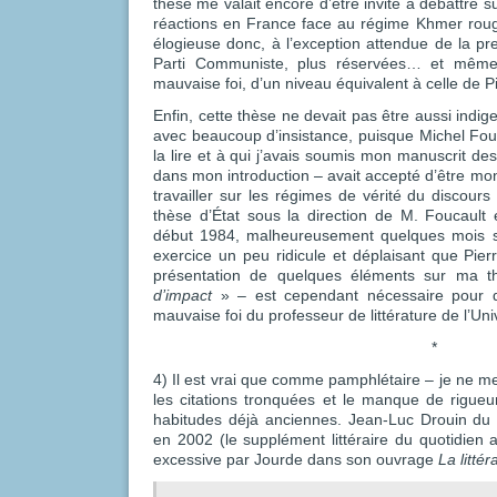
thèse me valait encore d’être invité à débattre 
réactions en France face au régime Khmer roug
élogieuse donc, à l’exception attendue de la p
Parti Communiste, plus réservées… et même
mauvaise foi, d’un niveau équivalent à celle de P
Enfin, cette thèse ne devait pas être aussi indig
avec beaucoup d’insistance, puisque Michel Fouc
la lire et à qui j’avais soumis mon manuscrit des
dans mon introduction – avait accepté d’être mon
travailler sur les régimes de vérité du discours 
thèse d’État sous la direction de M. Foucault 
début 1984, malheureusement quelques mois s
exercice un peu ridicule et déplaisant que Pier
présentation de quelques éléments sur ma
d’impact
» – est cependant nécessaire pour 
mauvaise foi du professeur de littérature de l’Un
*
4) Il est vrai que comme pamphlétaire – je ne met
les citations tronquées et le manque de rigue
habitudes déjà anciennes. Jean-Luc Drouin d
en 2002 (le supplément littéraire du quotidien a
excessive par Jourde dans son ouvrage
La litté