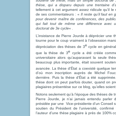
soutenir de thèse, mais un simple doctorat de 3
thèse, qui a disparu depuis une trentaine d
tellement à cet argument assez ridicule qu’il l
de ses commentateurs : «
Il reste qu’il faut e
pour devenir maître de conférences, des publi
qui fait tout de même une différence avec 
doctorat de 3e cycle
« .
L’insistance de Pierre Jourde à déprécier une t
tourne pour le coup vraiment à l’obsession man
e
dépréciation des thèses de 3
cycle en général
e
que la thèse de 3
cycle a été créée comme 
universitaire alors qu’auparavant la seule thèse
beaucoup plus importante, était souvent soutenu
avancée. La thèse d’État a coexisté quelque te
d’où mon inscription auprès de Michel Fouc
dernière. Puis la thèse d’État a été supprimée.
thèse dont on peut parfois douter, quand on p
plagiaires présentése sur ce blog, qu’elles soient
Notons seulement qu’à l’époque des thèses de tr
Pierre Jourde, je n’ai jamais entendu parler
présidée par une Vice-présidente d’un Conseil sci
soutien du Président de l’université, confirmé 
l’auteur d’une thèse plagiaire à près de 100% c