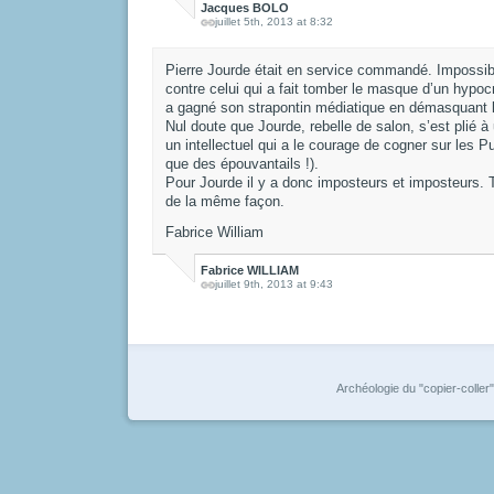
Jacques BOLO
juillet 5th, 2013 at 8:32
Pierre Jourde était en service commandé. Impossi
contre celui qui a fait tomber le masque d’un hypoc
a gagné son strapontin médiatique en démasquant 
Nul doute que Jourde, rebelle de salon, s’est pli
un intellectuel qui a le courage de cogner sur les Pu
que des épouvantails !).
Pour Jourde il y a donc imposteurs et imposteurs. T
de la même façon.
Fabrice William
Fabrice WILLIAM
juillet 9th, 2013 at 9:43
Archéologie du "copier-coller