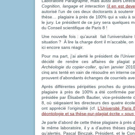
Laboratoire
Paragraphe
, mais aussi alors Direct
Cognition, langage et interaction
(
il en est dev
autorisé l’un de ces deux doctorants à soutenir
thèse… plagiaire à près de 100% qui a valu à son
le jury. Le président de ce jury sera quelques mo
du Conseil scientifique de Paris 8 !
Une nouvelle fois : qu’aurait fait l’universitair
situation ? À lire la charge dont il m’accable, on
ici encore sans réagir.
Pour ma part, j’ai alerté le président de l’Univer
décidé de rendre ces affaires de plagiat p
Archéologie du copier-coller
, qu’en janvier 201
cinq ans tenté en vain de résoudre en interne ce
prouvent d’abondants échanges de courriels ave
Après différentes péripéties proches du grotes
plagiaire à près de 100% a été confirmée p
présidée par Élisabeth Bautier, vice-présidente d
8, où siégeaient les directeurs des quatre école
ont apprécié l’originalité (cf.
L’Université Paris
déontologie et sa thèse-pur-plagiat écrite «
sous 
Je parle d’abord de cette thèse plagiaire à prè
le même laboratoire, il y a d’autres thèses pla
qu’alertés, Pascal Binczak, Président, et le Cons