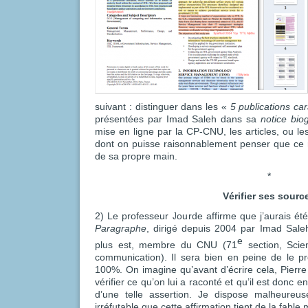
suivant : distinguer dans les «
5 publications car
présentées par Imad Saleh dans sa
notice bio
mise en ligne par la CP-CNU, les articles, ou les
dont on puisse raisonnablement penser que ce
de sa propre main.
*
Vérifier ses sourc
2) Le professeur Jourde affirme que j’aurais ét
Paragraphe
, dirigé depuis 2004 par Imad Saleh,
e
plus est, membre du CNU (71
section, Scien
communication). Il sera bien en peine de le p
100%. On imagine qu’avant d’écrire cela, Pierre
vérifier ce qu’on lui a raconté et qu’il est donc
d’une telle assertion. Je dispose malheureu
irréfutable que cette affirmation tient de la fable 