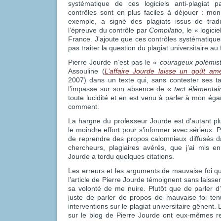
systématique de ces logiciels anti-plagiat p
contrôles sont en plus faciles à déjouer : mo
exemple, a signé des plagiats issus de trad
l’épreuve du contrôle par
Compilatio
, le « logicie
France. J’ajoute que ces contrôles systématique
pas traiter la question du plagiat universitaire au
Pierre Jourde n’est pas le «
courageux polémis
Assouline (
L’affaire Jourde laisse un goût am
2007) dans un texte qui, sans contester ses tal
l’impasse sur son absence de «
tact élémentai
toute lucidité et en est venu à parler à mon éga
comment.
La hargne du professeur Jourde est d’autant plus
le moindre effort pour s’informer avec sérieux. Po
de reprendre des propos calomnieux diffusés d
chercheurs, plagiaires avérés, que j’ai mis e
Jourde a tordu quelques citations.
Les erreurs et les arguments de mauvaise foi qu
l’article de Pierre Jourde témoignent sans laiss
sa volonté de me nuire. Plutôt que de parler d’u
juste de parler de propos de mauvaise foi te
interventions sur le plagiat universitaire gênent
sur le blog de Pierre Jourde ont eux-mêmes re