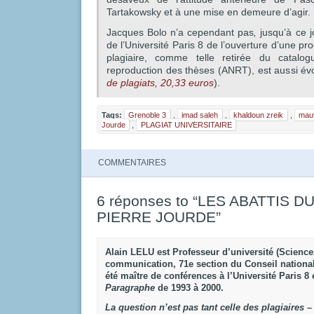
Tartakowsky et à une mise en demeure d’agir.
Jacques Bolo n’a cependant pas
,
jusqu’à ce jo
de l’Université Paris 8 de l’ouverture d’une pr
plagiaire, comme telle retirée du catalog
reproduction des thèses (ANRT), est aussi évo
de plagiats, 20,33 euros
).
Tags:
Grenoble 3
,
imad saleh
,
khaldoun zreik
,
mauv
Jourde
,
PLAGIAT UNIVERSITAIRE
COMMENTAIRES
6 réponses to “LES ABATTIS
PIERRE JOURDE”
Alain LELU est Professeur d’université (Sciences
communication, 71e section du Conseil national 
été maître de conférences à l’Université Paris 
Paragraphe
de 1993 à 2000.
La question n’est pas tant celle des plagiaires 