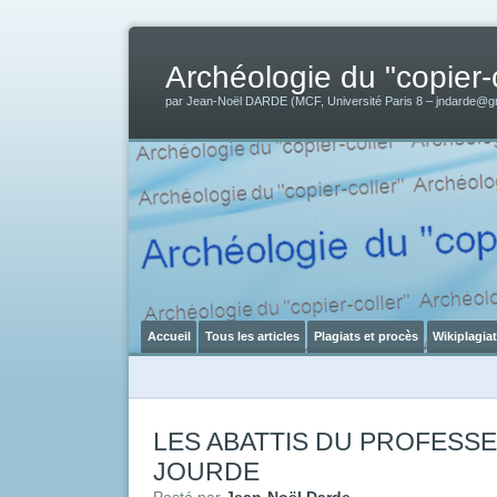
Archéologie du "copier-c
par Jean-Noël DARDE (MCF, Université Paris 8 – jndarde@g
Accueil
Tous les articles
Plagiats et procès
Wikiplagia
LES ABATTIS DU PROFESS
JOURDE
Posté par
Jean-Noël Darde