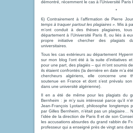
démontré, récemment le cas à l’Université Paris 
*
6) Contrairement à l’affirmation de Pierre Jo
temps à traquer partout les plagiaires »
. Mis à p
m’ont conduit à des thèses plagiaires, to
département à l’Université Paris 8, ou liés à eu
propre initiative chercher des plagiats d
universitaires.
Tous les cas extérieurs au département Hypermed
sur mon blog l’ont été à la suite d’initiatives
pour une part, des plagiés – qui m’ont soumis des
ils étaient confrontés (la dernière en date m’a é
chercheurs algériens, elle concerne une th
soutenue en France et dont s’est prévalu son
dans une université algérienne).
Il en a été de même pour les plagiats du g
Bernheim : je m’y suis intéressé parce qu’il n’é
Jean-François Lyotard, philosophe longtemps p
par Gilles Bernheim, n’était pas un plagiaire… N
l’idée de la direction de Paris 8 et de son Consei
les accusations absurdes du grand rabbin de Fr
professeur qui a enseigné près de vingt ans dans 