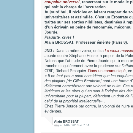
coupable universel
, renversant sur le mode le
qui soit la charge de l’accusation.
Aujourd’hui, il récidive en faisant rempart de s
universitaires et assimilés. C’est un Erostrate qu
traites sur ses sorties nihilistes, destinées à ra
d’un écrivain en peine de renommée, méconnu 
Jourde.
Plaudite, cives !
Alain BROSSAT, Professeur émérite (Paris 8).
JND :
Dans la même veine, on lira
Le vieux monsie
Jourde contre Stéphane Hessel à propos de la Pale
Notons que l’attitude de Pierre Jourde qui, à mon 
tranche singulièrement avec la prudence sur
l’affa
CRIF, Richard Prasquier.
Dans un communiqué
, ce
«
Il ne faut pas a priori considérer que les enquêtes
des plagiats [de Gilles Bernheim] sont une forme d’
d’élément caractérisant une volonté de nuire. Ces 
légitimes et les sites qui en sont à l’origine des d
universitaire pour la plupart, défendent un droit de 
celui de la propriété intellectuelle
« .
Chez Pierre Jourde par contre, la volonté de nuire e
évidentes.
Alain BROSSAT
juin 14th, 2013 at 7:34