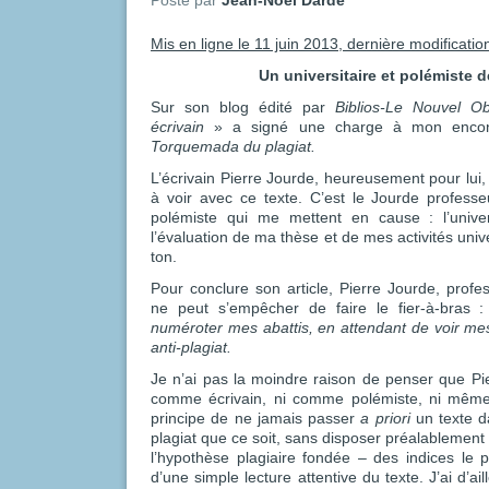
Mis en ligne le 11 juin 2013, dernière modification
Un universitaire et polémiste 
Sur son blog édité par
Biblios-Le Nouvel Ob
écrivain
» a signé une charge à mon encon
Torquemada du plagiat.
L’écrivain Pierre Jourde, heureusement pour lui,
à voir avec ce texte. C’est le Jourde professeu
polémiste qui me mettent en cause : l’univers
l’évaluation de ma thèse et de mes activités unive
ton.
Pour conclure son article, Pierre Jourde, profes
ne peut s’empêcher de faire le fier-à-bras :
numéroter mes abattis, en attendant de voir mes
anti-plagiat.
Je n’ai pas la moindre raison de penser que Pie
comme écrivain, ni comme polémiste, ni même
principe de ne jamais passer
a priori
un texte d
plagiat que ce soit, sans disposer préalablement 
l’hypothèse plagiaire fondée – des indices le p
d’une simple lecture attentive du texte. J’ai d’ail