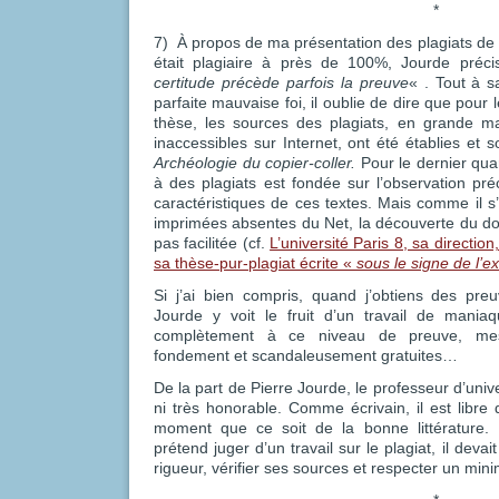
*
7) À propos de ma présentation des plagiats de la
était plagiaire à près de 100%, Jourde préc
certitude précède parfois la preuve
« . Tout à s
parfaite mauvaise foi, il oublie de dire que pour 
thèse, les sources des plagiats, en grande m
inaccessibles sur Internet, ont été établies et
Archéologie du copier-coller.
Pour le dernier quar
à des plagiats est fondée sur l’observation pré
caractéristiques de ces textes. Mais comme il s
imprimées absentes du Net, la découverte du doc
pas facilitée (cf.
L’université Paris 8, sa directi
sa thèse-pur-plagiat écrite «
sous le signe de l’e
Si j’ai bien compris, quand j’obtiens des pre
Jourde y voit le fruit d’un travail de mania
complètement à ce niveau de preuve, mes 
fondement et scandaleusement gratuites…
De la part de Pierre Jourde, le professeur d’univer
ni très honorable. Comme écrivain, il est libre d
moment que ce soit de la bonne littérature. 
prétend juger d’un travail sur le plagiat, il dev
rigueur, vérifier ses sources et respecter un mini