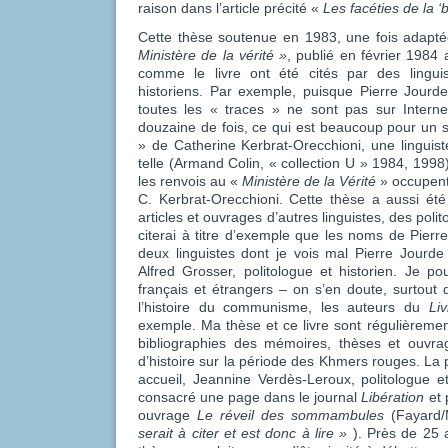
raison dans l’article précité «
Les facéties de la ‘
Cette thèse soutenue en 1983, une fois adaptée, 
Ministère de la vérité »
, publié en février 1984 
comme le livre ont été cités par des linguis
historiens. Par exemple, puisque Pierre Jour
toutes les « traces » ne sont pas sur Inter
douzaine de fois, ce qui est beaucoup pour un 
» de Catherine Kerbrat-Orecchioni, une lingu
telle (Armand Colin, « collection U » 1984, 1998)
les renvois au «
Ministère de la Vérité
» occupent 
C. Kerbrat-Orecchioni. Cette thèse a aussi ét
articles et ouvrages d’autres linguistes, des polit
citerai à titre d’exemple que les noms de Pierr
deux linguistes dont je vois mal Pierre Jourde 
Alfred Grosser, politologue et historien. Je pour
français et étrangers – on s’en doute, surtout 
l’histoire du communisme, les auteurs du
Li
exemple. Ma thèse et ce livre sont régulièremen
bibliographies des mémoires, thèses et ouvra
d’histoire sur la période des Khmers rouges. La pr
accueil, Jeannine Verdès-Leroux, politologue e
consacré une page dans le journal
Libération
et 
ouvrage
Le réveil des sommambules
(Fayard/
serait à citer et est donc à lire »
). Près de 25 