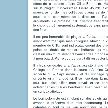
effets de la récente affaire Gilles Bernheim. Ma
sur le plagiat, l’universitaire Pierre Jourde s’e
mauvaise foi de mes collègues plagiaires de l’
soutiens au sein même de la direction de Pari
arguments. Ce professeur d’université s’est facil
le choix du dénigrement systématique sans jama
des faits.
Il est peu honorable de plagier,
a fortiori
pour un
avant d’affirmer que mes collègues Khaldoun Z
membre du CNU, sont indiscutablement des plagia
peine de l’établir de manière irréfutable («
ma
c’est un minimum. Avant d’avancer des propos 
à mon égard, Pierre Jourde aurait dû respecter
Il y trois ou quatre ans, j’avais assisté à une i
Collège de France dans le cours d’Antoine Co
sincérité du «
Pays perdu
» et du lynchage qu
sincérité lui a manqué ici. Il se noie dans la 
seul but, disqualifier mon travail et se por
indéfendables : Gilles Bernheim, Imad Saleh et 
un curieux attelage.
Le bon polémiste est cinglant sur des sujets qu’il
avance le préserve d’un effet boomerang. L
patentes ici, font de mauvais polémistes. Je 