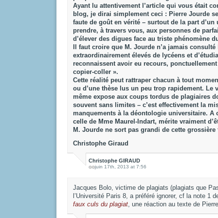
Ayant lu attentivement l’article qui vous était c
blog, je dirai simplement ceci : Pierre Jourde 
faute de goût en vérité – surtout de la part d’un
prendre, à travers vous, aux personnes de parfait
d’élever des digues face au triste phénomène du
Il faut croire que M. Jourde n’a jamais consulté
extraordinairement élevés de lycéens et d’étudia
reconnaissent avoir eu recours, ponctuellement
copier-coller ».
Cette réalité peut rattraper chacun à tout mome
ou d’une thèse lus un peu trop rapidement. Le v
même expose aux coups tordus de plagiaires don
souvent sans limites – c’est effectivement la m
manquements à la déontologie universitaire. A c
celle de Mme Maurel-Indart, mérite vraiment d’êt
M. Jourde ne sort pas grandi de cette grossière
Christophe Giraud
Christophe GIRAUD
juin 17th, 2013 at 7:56
Jacques Bolo, victime de plagiats (plagiats que Pa
l’Université Paris 8, a préféré ignorer, cf la note 1 d
faux culs du plagiat
, une réaction au texte de Pierr