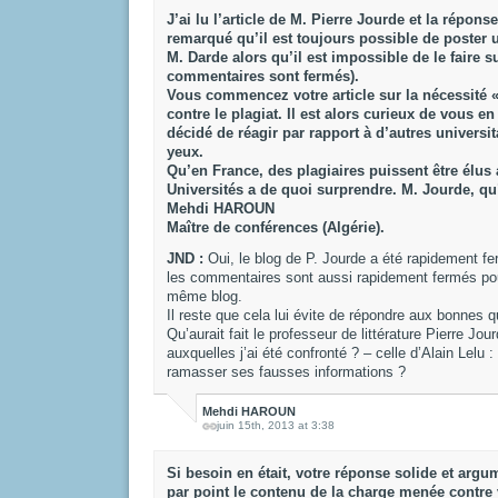
J’ai lu l’article de M. Pierre Jourde et la répon
remarqué qu’il est toujours possible de poster
M. Darde alors qu’il est impossible de le faire s
commentaires sont fermés).
Vous commencez votre article sur la nécessité 
contre le plagiat. Il est alors curieux de vous e
décidé de réagir par rapport à d’autres universit
yeux.
Qu’en France, des plagiaires puissent être élus
Universités a de quoi surprendre. M. Jourde, q
Mehdi HAROUN
Maître de conférences (Algérie).
JND :
Oui, le blog de P. Jourde a été rapidement 
les commentaires sont aussi rapidement fermés pour
même blog.
Il reste que cela lui évite de répondre aux bonnes q
Qu’aurait fait le professeur de littérature Pierre Jou
auxquelles j’ai été confronté ? – celle d’Alain Lelu : 
ramasser ses fausses informations ?
Mehdi HAROUN
juin 15th, 2013 at 3:38
Si besoin en était, votre réponse solide et argu
par point le contenu de la charge menée contre