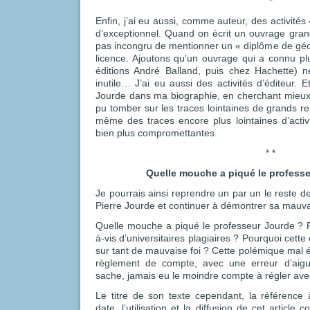
*
Enfin, j’ai eu aussi, comme auteur, des activités 
d’exceptionnel. Quand on écrit un ouvrage grand p
pas incongru de mentionner un « diplôme de géo
licence. Ajoutons qu’un ouvrage qui a connu pl
éditions André Balland, puis chez Hachette) 
inutile… J’ai eu aussi des activités d’éditeur. E
Jourde dans ma biographie, en cherchant mieux sur
pu tomber sur les traces lointaines de grands r
même des traces encore plus lointaines d’activ
bien plus compromettantes.
* *
Quelle mouche a piqué le professe
Je pourrais ainsi reprendre un par un le reste 
Pierre Jourde et continuer à démontrer sa mauvai
Quelle mouche a piqué le professeur Jourde ? Po
à-vis d’universitaires plagiaires ? Pourquoi cet
sur tant de mauvaise foi ? Cette polémique mal
règlement de compte, avec une erreur d’aigui
sache, jamais eu le moindre compte à régler avec
Le titre de son texte cependant, la référence
date, l’utilisation et la diffusion de cet article