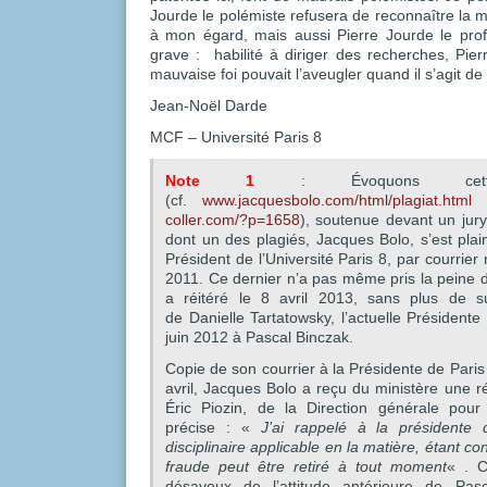
Jourde le polémiste refusera de reconnaître la ma
à mon égard, mais aussi Pierre Jourde le profe
grave : habilité à diriger des recherches, Pie
mauvaise foi pouvait l’aveugler quand il s’agit de 
Jean-Noël Darde
MCF – Université Paris 8
Note 1
: Évoquons cette 
(cf.
www.jacquesbolo.com/html/plagiat.html
coller.com/?p=1658
), soutenue devant un jury
dont un des plagiés, Jacques Bolo, s’est pla
Président de l’Université Paris 8, par courrie
2011. Ce dernier n’a pas même pris la peine 
a réitéré le 8 avril 2013, sans plus de 
de Danielle Tartatowsky, l’actuelle Président
juin 2012 à Pascal Binczak.
Copie de son courrier à la Présidente de Paris
avril, Jacques Bolo a reçu du ministère une 
Éric Piozin, de la Direction générale pour
précise : «
J’ai rappelé à la présidente d
disciplinaire applicable en la matière, étant c
fraude peut être retiré à tout moment
« . C
désaveux de l’attitude antérieure de Pas