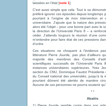
laissées en l’état [
note 1
].
C’est aussi simple que cela. Tout à sa démonstr
préféré ignorer ces épisodes depuis longtemps p
pourtant à l’origine de mon intervention et 
universitaire. J’ajoute que la nature des pressio
alors été l’objet – pour une bonne part avec le s
la direction de l’Université Paris 8 – a renfo
céder. J’attends toujours la réunion d’une com
m’entendre pour faire état de ces pressions dan
d’ordre.
Ces situations ne choquent à l’évidence pa
littérature Pierre Jourde, pas plus d’ailleurs 
majorité des membres des Conseils d’admi
scientifiques successifs de l’Université Paris 
instances universitaires supérieures. Yves J
section du CNU, Dominique Faudot Présidente
du Conseil national des universités, jusqu’à la
pourtant dûment été alertés de manière circo
Aucune de ces personnes ne pourra soutenir qu’e
* *
Abattis
1) Pierre Jourde semble croire dans son arti