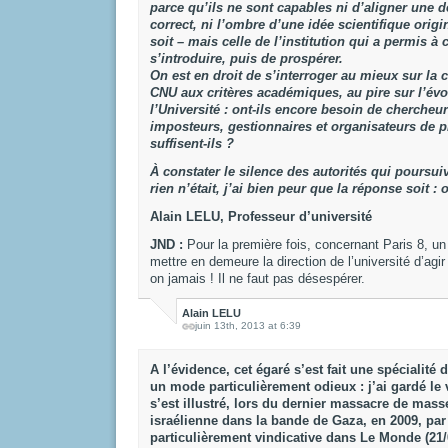
parce qu’ils ne sont capables ni d’aligner une 
correct, ni l’ombre d’une idée scientifique orig
soit – mais celle de l’institution qui a permis à 
s’introduire, puis de prospérer.
On est en droit de s’interroger au mieux sur la 
CNU aux critères académiques, au pire sur l’évo
l’Université : ont-ils encore besoin de cherche
imposteurs, gestionnaires et organisateurs de pr
suffisent-ils ?
À constater le silence des autorités qui poursu
rien n’était, j’ai bien peur que la réponse soit : o
Alain LELU, Professeur d’université
JND :
Pour la première fois, concernant Paris 8, un
mettre en demeure la direction de l’université d’agir 
on jamais ! Il ne faut pas désespérer.
Alain LELU
juin 13th, 2013 at 6:39
A l’évidence, cet égaré s’est fait une spécialité
un mode particulièrement odieux : j’ai gardé le v
s’est illustré, lors du dernier massacre de mass
israélienne dans la bande de Gaza, en 2009, par
particulièrement vindicative dans Le Monde (21/0