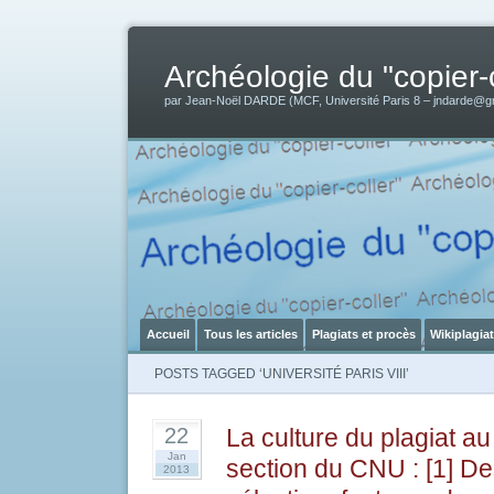
Archéologie du "copier-c
par Jean-Noël DARDE (MCF, Université Paris 8 – jndarde@g
Accueil
Tous les articles
Plagiats et procès
Wikiplagia
POSTS TAGGED ‘UNIVERSITÉ PARIS VIII’
La culture du plagiat a
22
Jan
section du CNU : [1] D
2013