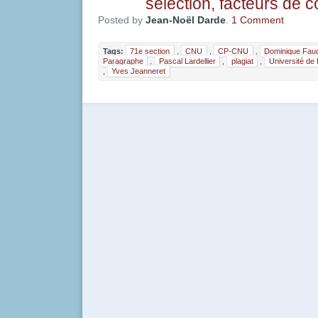
sélection, facteurs de 
Posted by
Jean-Noël Darde
.
1 Comment
Tags:
71e section
,
CNU
,
CP-CNU
,
Dominique Fau
Paragraphe
,
Pascal Lardellier
,
plagiat
,
Université de
,
Yves Jeanneret