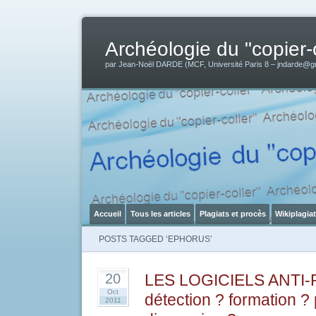
Archéologie du "copier-c
par Jean-Noël DARDE (MCF, Université Paris 8 – jndarde@g
Accueil
Tous les articles
Plagiats et procès
Wikiplagia
POSTS TAGGED ‘EPHORUS’
LES LOGICIELS ANTI-
20
Oct
détection ? formation ?
2011