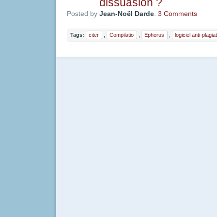
dissuasion ?
Posted by
Jean-Noël Darde
.
3 Comments
Tags:
citer
,
Compilatio
,
Ephorus
,
logiciel anti-plagiat